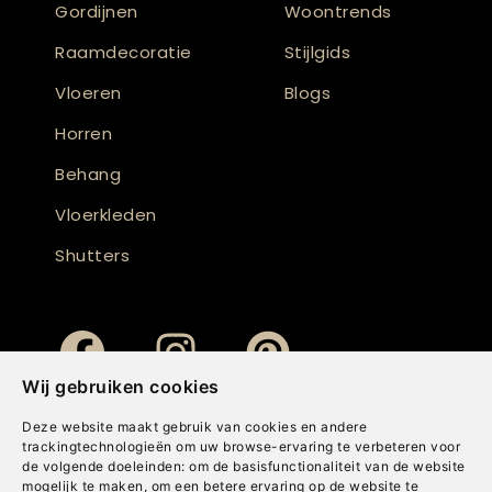
Gordijnen
Woontrends
Raamdecoratie
Stijlgids
Vloeren
Blogs
Horren
Behang
Vloerkleden
Shutters
Wij gebruiken cookies
Deze website maakt gebruik van cookies en andere
trackingtechnologieën om uw browse-ervaring te verbeteren voor
de volgende doeleinden:
om de basisfunctionaliteit van de website
mogelijk te maken
,
om een betere ervaring op de website te