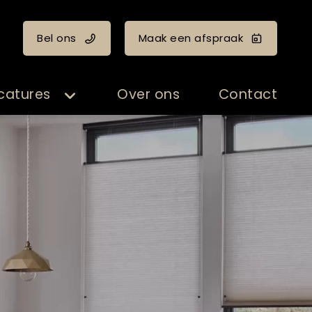
Bel ons
Maak een afspraak
catures
Over ons
Contact