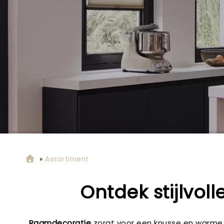
»
Assortiment
Ontdek stijlvo
Raamdecoratie
zorgt voor een knusse en warme u