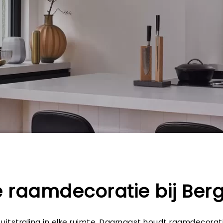
lle raamdecoratie bij Be
itstraling in elke ruimte. Daarnaast houdt raamdecorati