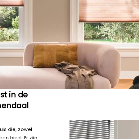
st in de
mendaal
is die, zowel
n bijrol. Er zijn