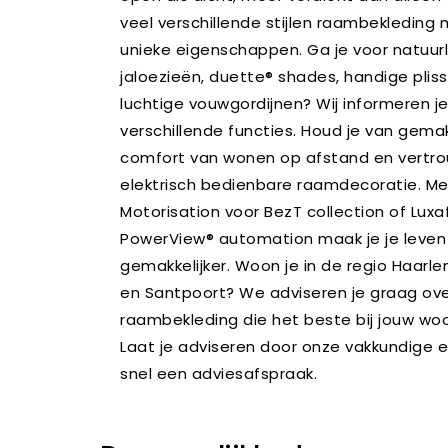
veel verschillende stijlen raambekleding 
unieke eigenschappen. Ga je voor natuurl
jaloezieën, duette® shades, handige plis
luchtige vouwgordijnen? Wij informeren j
verschillende functies. Houd je van gem
comfort van wonen op afstand en vertr
elektrisch bedienbare raamdecoratie. Met
Motorisation voor BezT collection of Luxa
PowerView® automation maak je je leven
gemakkelijker. Woon je in de regio Haarl
en Santpoort? We adviseren je graag ov
raambekleding die het beste bij jouw woon
Laat je adviseren door onze vakkundige 
snel een adviesafspraak.