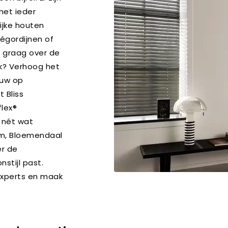
met ieder
ijke houten
ségordijnen of
e graag over de
ak? Verhoog het
ouw op
 Bliss
flex®
 nét wat
em, Bloemendaal
er de
stijl past.
experts en maak