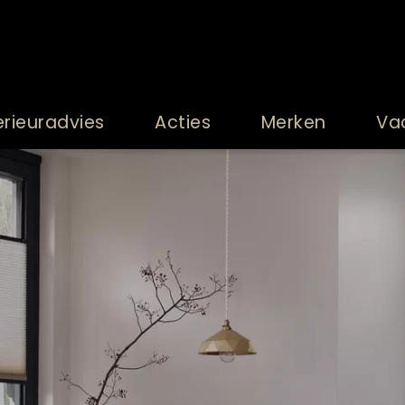
erieuradvies
Acties
Merken
Va