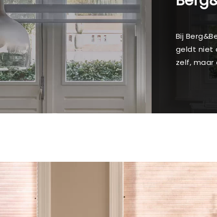
Berg
Bij Berg&Be
geldt niet
zelf, maar