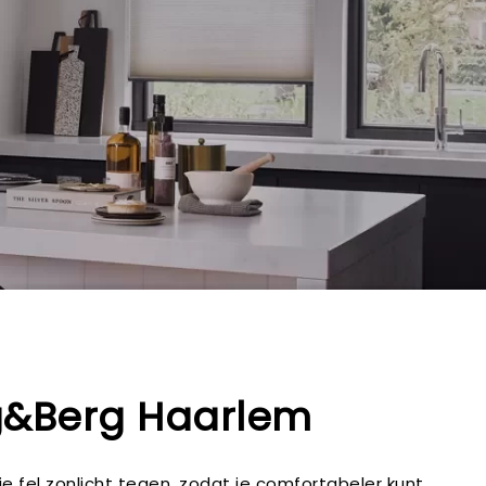
rg&Berg Haarlem
e fel zonlicht tegen, zodat je comfortabeler kunt