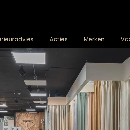
erieuradvies
Acties
Merken
Va