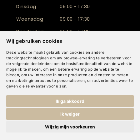
Dinsdag
09:00 - 17:30
Woensdag
09:00 - 17:30
Donderdag
09:00 - 17:30
Wij gebruiken cookies
Vrijdag
09:00 - 17:30
Deze website maakt gebruik van cookies en andere
Zaterdag
09:30 - 17:00
trackingtechnologieën om uw browse-ervaring te verbeteren voor
de volgende doeleinden:
om de basisfunctionaliteit van de website
Zondag
Gesloten
mogelijk te maken
,
om een betere ervaring op de website te
bieden
,
om uw interesse in onze producten en diensten te meten
en marketinginteracties te personaliseren
,
om advertenties weer te
geven die relevanter voor u zijn
.
Assortiment
Inspiratie
Ik ga akkoord
Gordijnen
Woontrends
Ik weiger
Raamdecoratie
Stijlgids
Wijzig mijn voorkeuren
Vloeren
Blogs