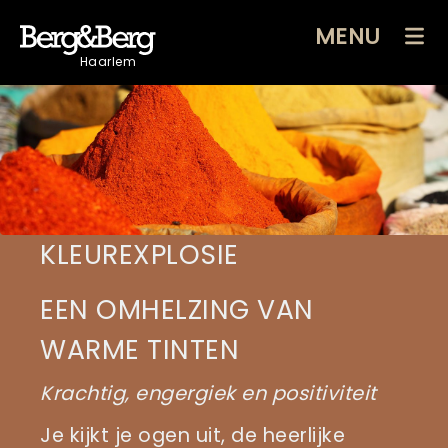
MENU
Haarlem
KLEUREXPLOSIE
EEN OMHELZING VAN
WARME TINTEN
Krachtig, engergiek en positiviteit
Je kijkt je ogen uit, de heerlijke