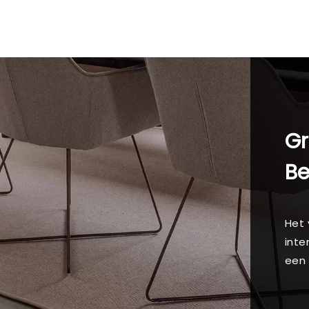
Gr
B
Het 
inte
een 