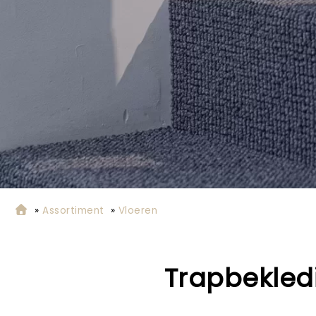
»
Assortiment
»
Vloeren
Trapbekled