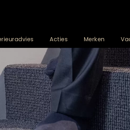
erieuradvies
Acties
Merken
Va