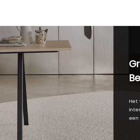
Gr
B
Het 
inte
een 