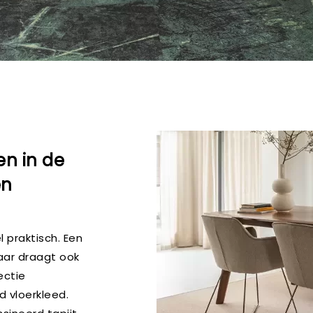
en in de
en
l praktisch. Een
aar draagt ook
ectie
d vloerkleed.