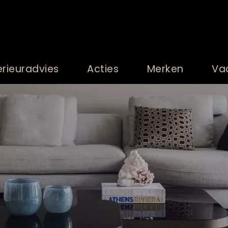
erieuradvies
Acties
Merken
Va