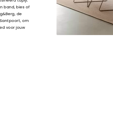
ssineerd tapijt
n band, bies of
rg&Berg, de
 Santpoort, om
eed voor jouw