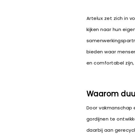
Artelux zet zich in v
kijken naar hun eig
samenwerkingspartne
bieden waar mensen 
en comfortabel zijn
Waarom duur
Door vakmanschap en
gordijnen te ontwik
daarbij aan gerecyc