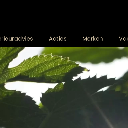
erieuradvies
Acties
Merken
Va