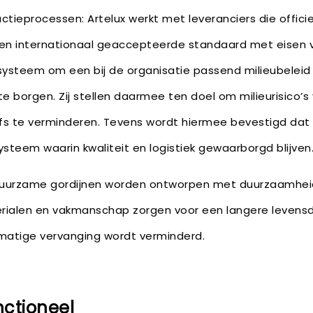
ctieprocessen: Artelux werkt met leveranciers die officie
. Een internationaal geaccepteerde standaard met eisen 
steem om een bij de organisatie passend milieubeleid 
te borgen. Zij stellen daarmee ten doel om milieurisico’s
fs te verminderen. Tevens wordt hiermee bevestigd dat 
eem waarin kwaliteit en logistiek gewaarborgd blijven
duurzame gordijnen worden ontworpen met duurzaamhei
ialen en vakmanschap zorgen voor een langere levensd
matige vervanging wordt verminderd.
unctioneel