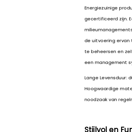
Energiezuinige produ
gecertificeerd zijn
milieumanagementsy
de uitvoering ervan 
te beheersen en zel
een management syst
Lange Levensduur: 
Hoogwaardige mater
noodzaak van regel
Stijlvol en F