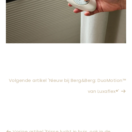
Volgende artikel 'Nieuw bij Berg&Berg: DuoMotion™
van Luxaflex®'
Vorige artikel 'Frisse lucht in huis, ook in de