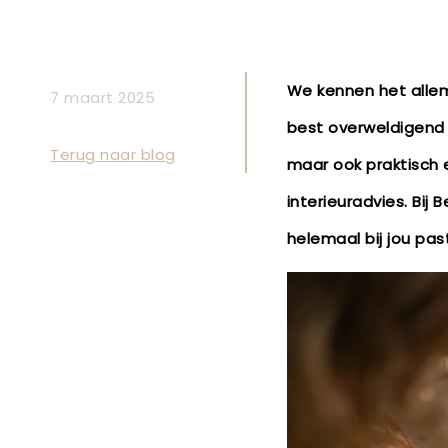
We kennen het allema
7 maart 2025
best overweldigend z
Terug naar blog
maar ook praktisch e
interieuradvies. Bij
helemaal bij jou pas