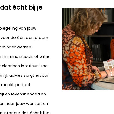
dat écht bij je
piegeling van jouw
t voor de één een droom
r minder werken.
 minimalistisch, of wil je
 eclectisch interieur. Hoe
nlijk advies zorgt ervoor
e maakt perfect
tijl en levensbehoeften.
ren naar jouw wensen en
 interieur dat écht bij je