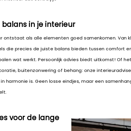
alans in je interieur
ur ontstaat als alle elementen goed samenkomen. Van kl
s die precies de juiste balans bieden tussen comfort en 
palen wat werkt. Persoonlijk advies biedt uitkomst! Of h
coratie, buitenzonwering of behang: onze interieuradvis
r in harmonie is. Geen losse eindjes, maar een samenhan
lt.
es voor de lange