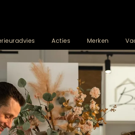
erieuradvies
Acties
Merken
Va