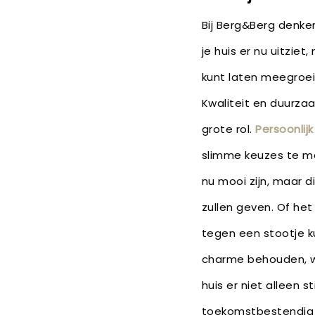
Bij Berg&Berg denke
je huis er nu uitziet
kunt laten meegroe
Kwaliteit en duurza
grote rol.
Persoonlij
slimme keuzes te ma
nu mooi zijn, maar di
zullen geven. Of he
tegen een stootje k
charme behouden, wi
huis er niet alleen st
toekomstbestendig 