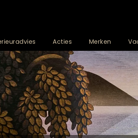
erieuradvies
Acties
Merken
Va