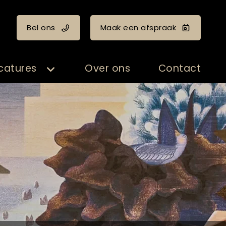
Bel ons
Maak een afspraak
catures
Over ons
Contact