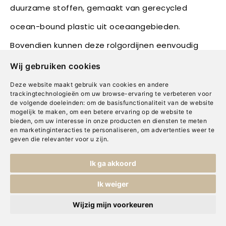
duurzame stoffen, gemaakt van gerecycled
ocean-bound plastic uit oceaangebieden.
Bovendien kunnen deze rolgordijnen eenvoudig
worden bediend met een elektrische optie,
Wij gebruiken cookies
waardoor ze niet alleen een decoratieve oplossing
Deze website maakt gebruik van cookies en andere
trackingtechnologieën om uw browse-ervaring te verbeteren voor
zijn, maar ook een gemakkelijke manier om het
de volgende doeleinden:
om de basisfunctionaliteit van de website
mogelijk te maken
,
om een betere ervaring op de website te
comfort in huis te verhogen. Hun strakke,
bieden
,
om uw interesse in onze producten en diensten te meten
en marketinginteracties te personaliseren
,
om advertenties weer te
minimalistische uitstraling maakt ze eenvoudig in
geven die relevanter voor u zijn
.
onderhoud en past ze naadloos in verschillende
Ik ga akkoord
interieurstijlen.
Ik weiger
Wijzig mijn voorkeuren