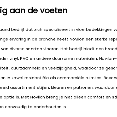
tig aan de voeten
aand bedrijf dat zich specialiseert in vloerbedekkingen
ange ervaring in de branche heeft Novilon een sterke r
van diverse soorten vloeren. Het bedrijf biedt een bree
nder vinyl, PVC en andere duurzame materialen. Novilon
teit, duurzaamheid en veelzijdigheid, waardoor ze geschi
en in zowel residentiële als commerciële ruimtes. Bovend
breid assortiment stijlen, kleuren en patronen, waardoor e
optie is. Met Novilon breng je niet alleen comfort en sti
en eenvoudig te onderhouden is.