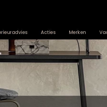
erieuradvies
Acties
Merken
Va