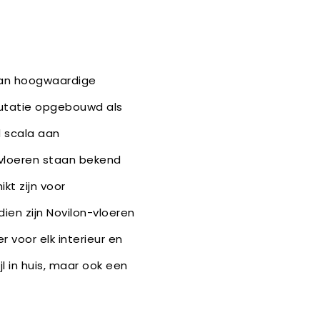
 van hoogwaardige
eputatie opgebouwd als
d scala aan
-vloeren staan bekend
kt zijn voor
ien zijn Novilon-vloeren
r voor elk interieur en
jl in huis, maar ook een