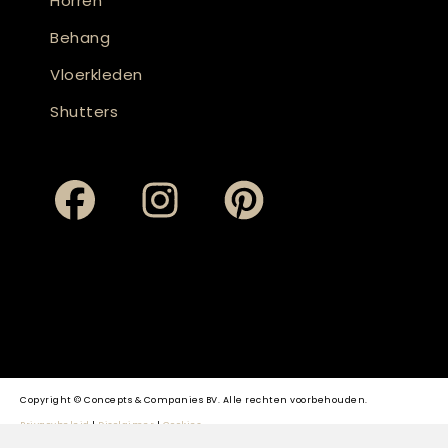
Horren
Behang
Vloerkleden
Shutters
Copyright © Concepts & Companies BV. Alle rechten voorbehouden.
Privacybeleid
|
Disclaimer
|
Cookies