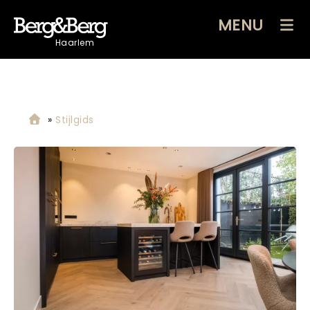
MENU
Haarlem
»
Stijlgids