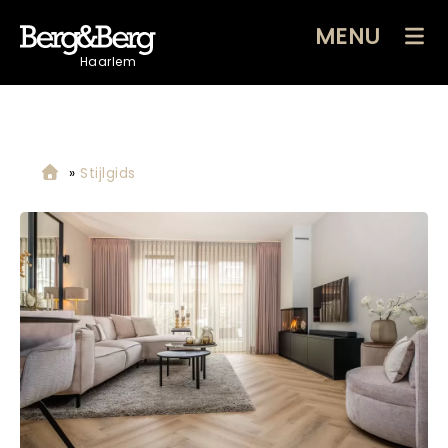
MENU
Haarlem
»
Stijlgids