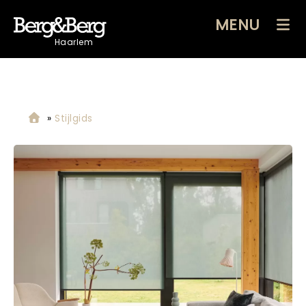
MENU
Haarlem
»
Stijlgids