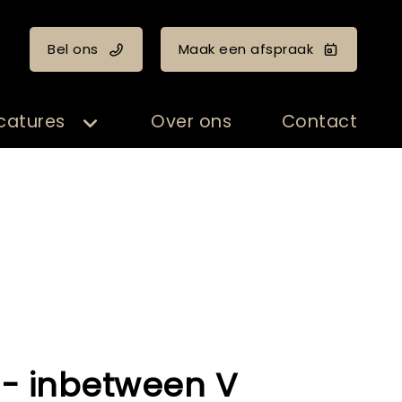
Bel ons
Maak een afspraak
catures
Over ons
Contact
 - inbetween V