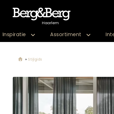
Haarlem
Inspiratie
Assortiment
Int
»
Stijlgids