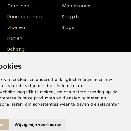
Gordijnen
Woontrends
Raamdecoratie
Stijlgids
Vloeren
Blogs
Horren
Behang
Vloerkleden
ookies
Shutters
k van cookies en andere trackingtechnologieën om uw
eren voor de volgende doeleinden:
om de
 website mogelijk te maken
,
om een betere ervaring op de
nteresse in onze producten en diensten te meten en
sonaliseren
,
om advertenties weer te geven die relevanter
ger
Wijzig mijn voorkeuren