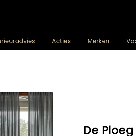
erieuradvies
Acties
Merken
Va
De Ploeg