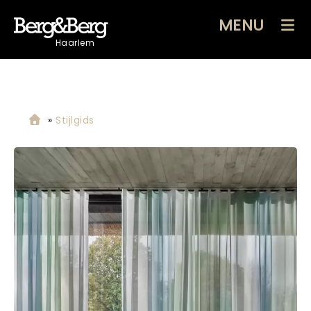
MENU
Haarlem
»
Stijlgids