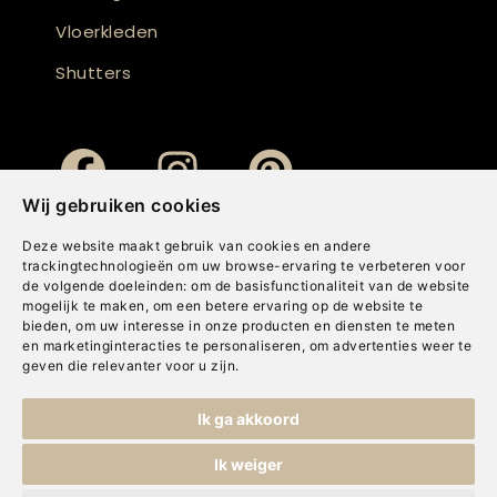
Vloerkleden
Shutters
Wij gebruiken cookies
Deze website maakt gebruik van cookies en andere
trackingtechnologieën om uw browse-ervaring te verbeteren voor
de volgende doeleinden:
om de basisfunctionaliteit van de website
mogelijk te maken
,
om een betere ervaring op de website te
bieden
,
om uw interesse in onze producten en diensten te meten
en marketinginteracties te personaliseren
,
om advertenties weer te
geven die relevanter voor u zijn
.
Copyright © Concepts & Companies BV. Alle rechten voorbehouden.
Ik ga akkoord
Privacybeleid
|
Disclaimer
|
Cookies
Ik weiger