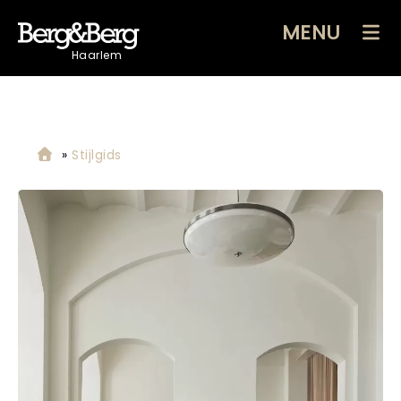
MENU
Haarlem
»
Stijlgids