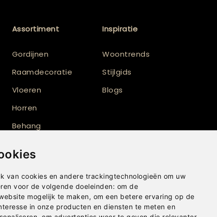
Assortiment
Inspiratie
Gordijnen
Woontrends
Raamdecoratie
Stijlgids
Vloeren
Blogs
Horren
Behang
Vloerkleden
ookies
Shutters
k van cookies en andere trackingtechnologieën om uw
eren voor de volgende doeleinden:
om de
 website mogelijk te maken
,
om een betere ervaring op de
nteresse in onze producten en diensten te meten en
sonaliseren
,
om advertenties weer te geven die relevanter