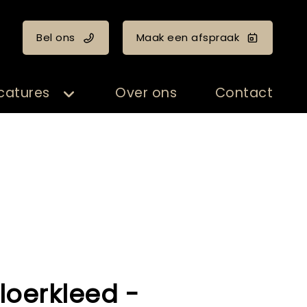
Bel ons
Maak een afspraak
catures
Over ons
Contact
loerkleed -