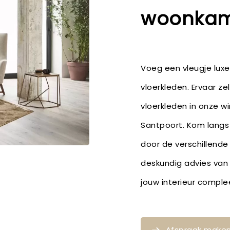
woonkam
Voeg een vleugje lux
vloerkleden. Ervaar ze
vloerkleden in onze w
Santpoort. Kom langs 
door de verschillende
deskundig advies van
jouw interieur compl
Afspraak make