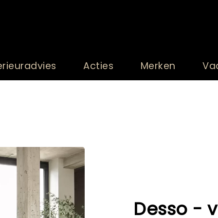
erieuradvies
Acties
Merken
Va
Desso - v