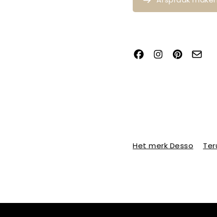
Het merk Desso
Ter