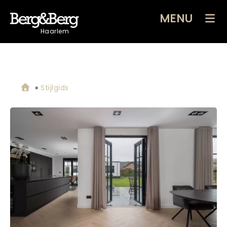
MENU
Haarlem
»
Stijlgids