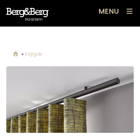
MENU
Haarlem
»
Stijlgids