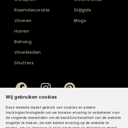
Raamdecoratie
Stijlgids
Vloeren
Blogs
Horren
Behang
Vloerkleden
Shutters
Wij gebruiken cookies
Deze website maakt gebruik van cookies en andere
trackingtechnologieën om uw browse-ervaring te verbeteren voor
de volgende doeleinden:
om de basisfunctionaliteit van de website
mogelijk te maken
,
om een betere ervaring op de website te
bieden
,
om uw interesse in onze producten en diensten te meten