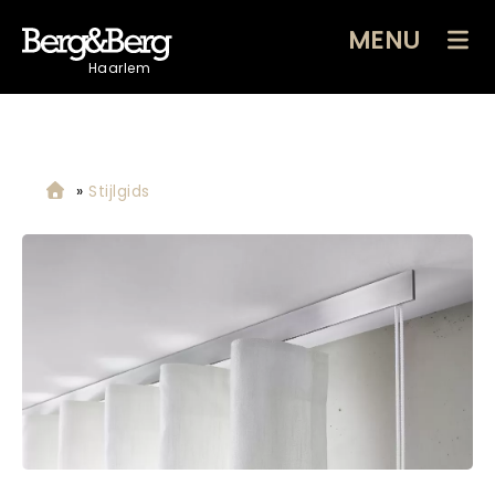
MENU
Haarlem
»
Stijlgids