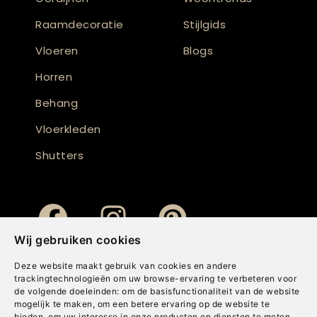
Raamdecoratie
Stijlgids
Vloeren
Blogs
Horren
Behang
Vloerkleden
Shutters
Wij gebruiken cookies
Deze website maakt gebruik van cookies en andere
trackingtechnologieën om uw browse-ervaring te verbeteren voor
de volgende doeleinden:
om de basisfunctionaliteit van de website
mogelijk te maken
,
om een betere ervaring op de website te
bieden
,
om uw interesse in onze producten en diensten te meten