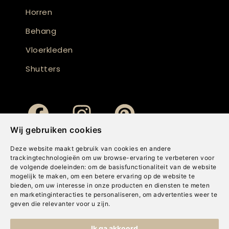
Horren
Behang
Vloerkleden
Shutters
Wij gebruiken cookies
Deze website maakt gebruik van cookies en andere
trackingtechnologieën om uw browse-ervaring te verbeteren voor
de volgende doeleinden:
om de basisfunctionaliteit van de website
mogelijk te maken
,
om een betere ervaring op de website te
bieden
,
om uw interesse in onze producten en diensten te meten
en marketinginteracties te personaliseren
,
om advertenties weer te
geven die relevanter voor u zijn
.
Copyright © Concepts & Companies BV. Alle rechten voorbehouden.
Ik ga akkoord
Privacybeleid
|
Disclaimer
|
Cookies