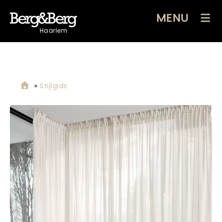
MENU
Haarlem
»
Stijlgids