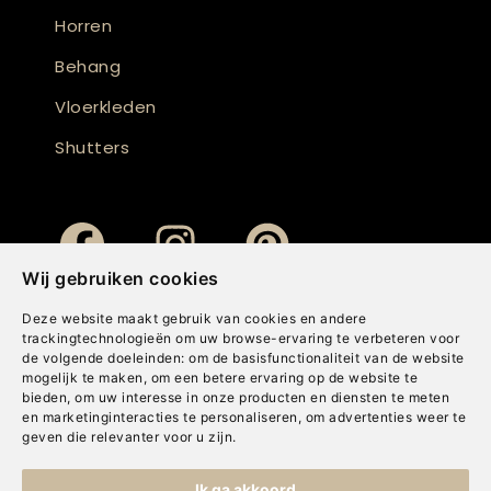
Horren
Behang
Vloerkleden
Shutters
Wij gebruiken cookies
Deze website maakt gebruik van cookies en andere
trackingtechnologieën om uw browse-ervaring te verbeteren voor
de volgende doeleinden:
om de basisfunctionaliteit van de website
mogelijk te maken
,
om een betere ervaring op de website te
bieden
,
om uw interesse in onze producten en diensten te meten
en marketinginteracties te personaliseren
,
om advertenties weer te
geven die relevanter voor u zijn
.
Copyright © Concepts & Companies BV. Alle rechten voorbehouden.
Ik ga akkoord
Privacybeleid
|
Disclaimer
|
Cookies