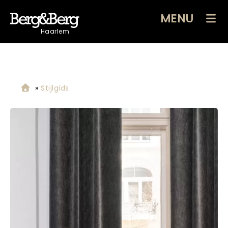
MENU
Haarlem
»
Stijlgids