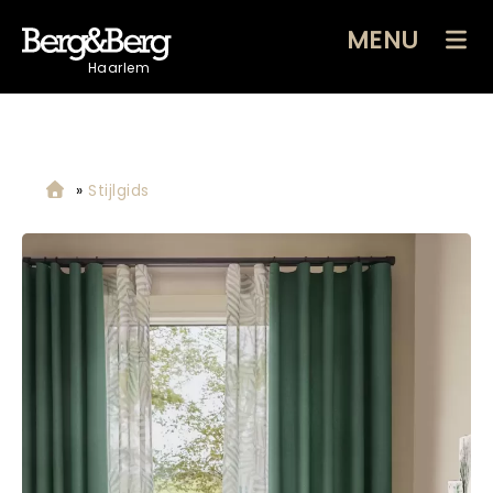
MENU
Haarlem
»
Stijlgids