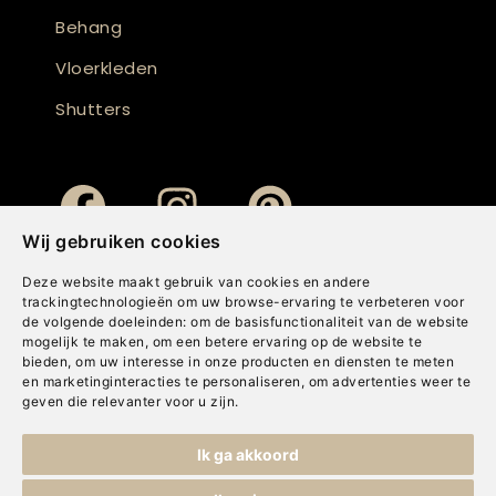
Behang
Vloerkleden
Shutters
Wij gebruiken cookies
Deze website maakt gebruik van cookies en andere
trackingtechnologieën om uw browse-ervaring te verbeteren voor
de volgende doeleinden:
om de basisfunctionaliteit van de website
mogelijk te maken
,
om een betere ervaring op de website te
bieden
,
om uw interesse in onze producten en diensten te meten
en marketinginteracties te personaliseren
,
om advertenties weer te
geven die relevanter voor u zijn
.
Copyright © Concepts & Companies BV. Alle rechten voorbehouden.
Ik ga akkoord
Privacybeleid
|
Disclaimer
|
Cookies