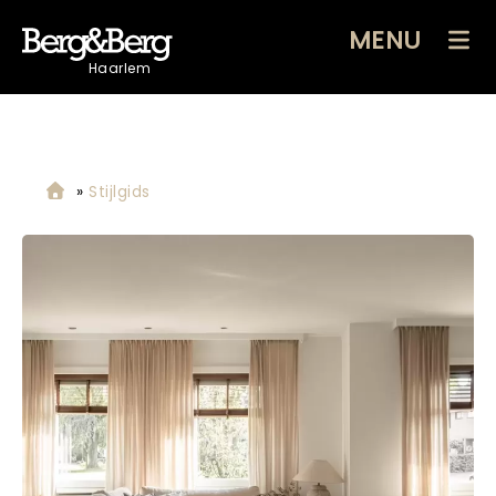
MENU
Haarlem
»
Stijlgids