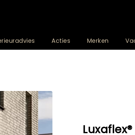
erieuradvies
Acties
Merken
Va
Luxaflex®