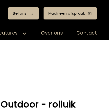
Bel ons
Maak een afspraak
catures
Over ons
Contact
 Outdoor - rolluik