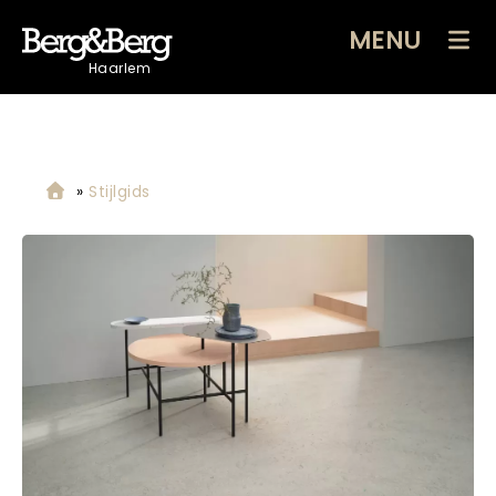
MENU
Haarlem
»
Stijlgids