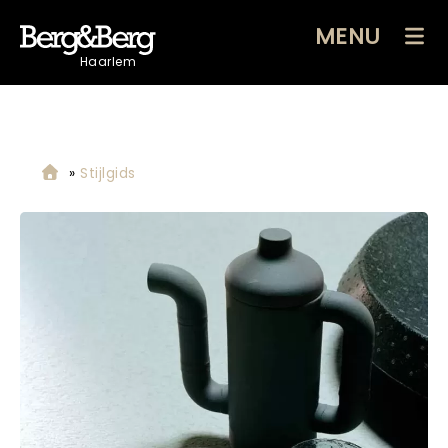
MENU
Haarlem
»
Stijlgids