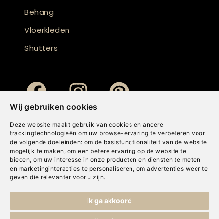
Behang
Vloerkleden
Shutters
Wij gebruiken cookies
Deze website maakt gebruik van cookies en andere
trackingtechnologieën om uw browse-ervaring te verbeteren voor
de volgende doeleinden:
om de basisfunctionaliteit van de website
mogelijk te maken
,
om een betere ervaring op de website te
bieden
,
om uw interesse in onze producten en diensten te meten
en marketinginteracties te personaliseren
,
om advertenties weer te
geven die relevanter voor u zijn
.
Copyright © Concepts & Companies BV. Alle rechten voorbehouden.
Ik ga akkoord
Privacybeleid
|
Disclaimer
|
Cookies