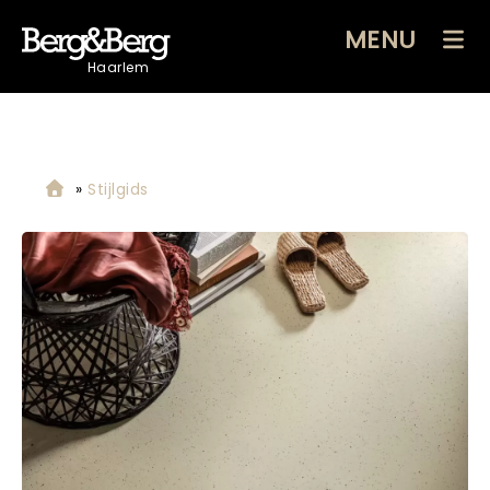
MENU
Haarlem
»
Stijlgids