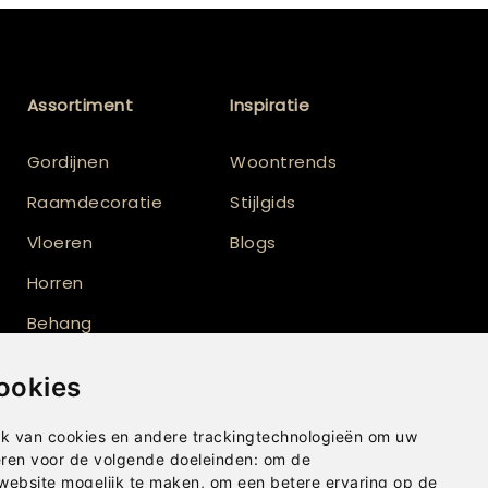
Assortiment
Inspiratie
Gordijnen
Woontrends
Raamdecoratie
Stijlgids
Vloeren
Blogs
Horren
Behang
Vloerkleden
ookies
Shutters
k van cookies en andere trackingtechnologieën om uw
eren voor de volgende doeleinden:
om de
 website mogelijk te maken
,
om een betere ervaring op de