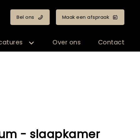
Bel ons
Maak een afspraak
catures
Over ons
Contact
um - slaapkamer