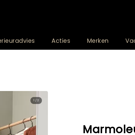
erieuradvies
Acties
Merken
Va
2 / 2
Marmole