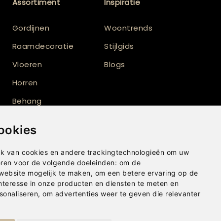
Assortiment
Inspiratie
Gordijnen
Woontrends
Raamdecoratie
Stijlgids
Vloeren
Blogs
Horren
Behang
Vloerkleden
ookies
Shutters
k van cookies en andere trackingtechnologieën om uw
eren voor de volgende doeleinden:
om de
 website mogelijk te maken
,
om een betere ervaring op de
nteresse in onze producten en diensten te meten en
sonaliseren
,
om advertenties weer te geven die relevanter