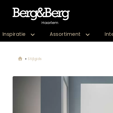
Haarlem
Inspiratie
Assortiment
Int
»
Stijlgids