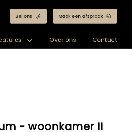
Bel ons
Maak een afspraak
catures
Over ons
Contact
um - woonkamer II