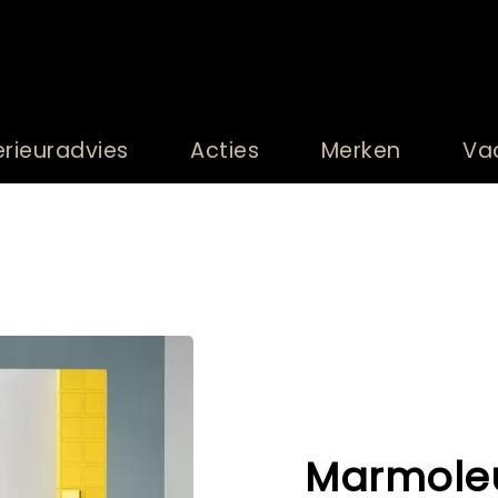
erieuradvies
Acties
Merken
Va
Marmole