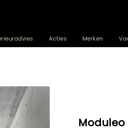
erieuradvies
Acties
Merken
Va
Moduleo 