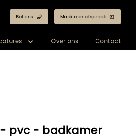
Bel ons
Maak een afspraak
catures
Over ons
Contact
- pvc - badkamer