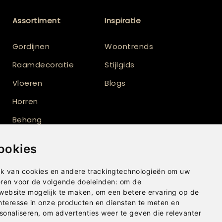
Assortiment
Inspiratie
Gordijnen
Woontrends
Raamdecoratie
Stijlgids
Vloeren
Blogs
Horren
Behang
Vloerkleden
ookies
Shutters
k van cookies en andere trackingtechnologieën om uw
eren voor de volgende doeleinden:
om de
 website mogelijk te maken
,
om een betere ervaring op de
nteresse in onze producten en diensten te meten en
sonaliseren
,
om advertenties weer te geven die relevanter