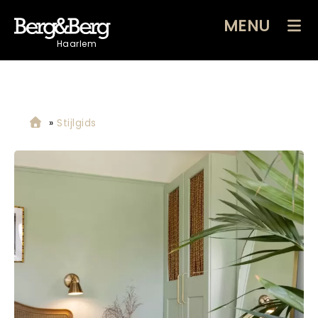
MENU
Haarlem
»
Stijlgids