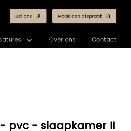
Bel ons
Maak een afspraak
catures
Over ons
Contact
- pvc - slaapkamer II