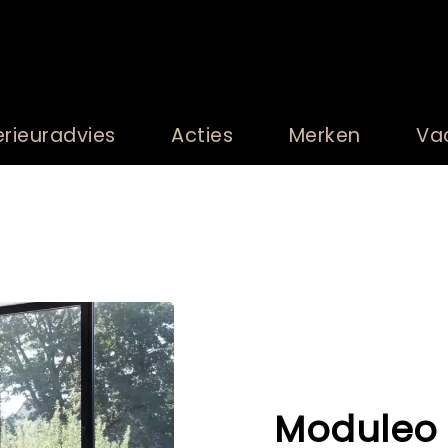
erieuradvies
Acties
Merken
Va
Moduleo 