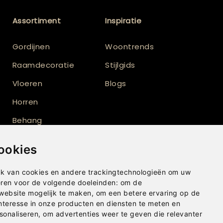
Assortiment
Inspiratie
Gordijnen
Woontrends
Raamdecoratie
Stijlgids
Vloeren
Blogs
Horren
Behang
Vloerkleden
ookies
Shutters
k van cookies en andere trackingtechnologieën om uw
eren voor de volgende doeleinden:
om de
 website mogelijk te maken
,
om een betere ervaring op de
nteresse in onze producten en diensten te meten en
sonaliseren
,
om advertenties weer te geven die relevanter