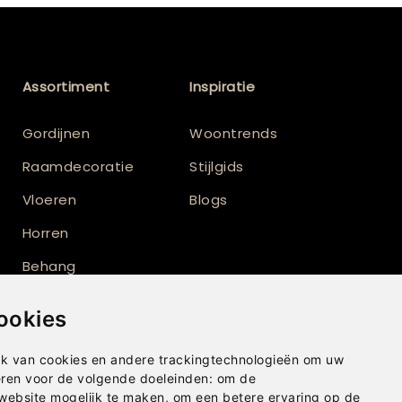
Assortiment
Inspiratie
Gordijnen
Woontrends
Raamdecoratie
Stijlgids
Vloeren
Blogs
Horren
Behang
Vloerkleden
ookies
Shutters
k van cookies en andere trackingtechnologieën om uw
eren voor de volgende doeleinden:
om de
 website mogelijk te maken
,
om een betere ervaring op de