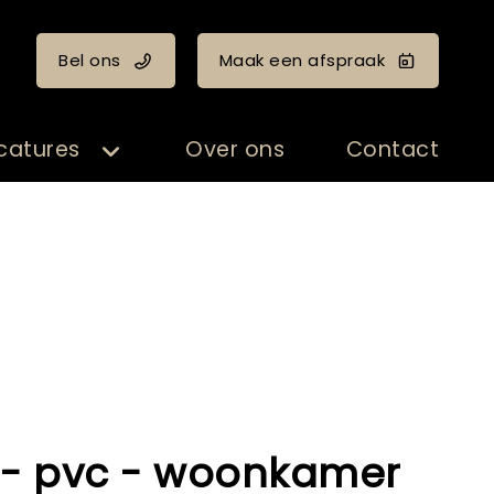
Bel ons
Maak een afspraak
catures
Over ons
Contact
- pvc - woonkamer