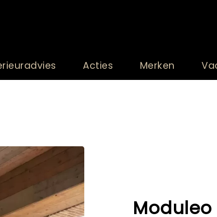
erieuradvies
Acties
Merken
Va
Moduleo 