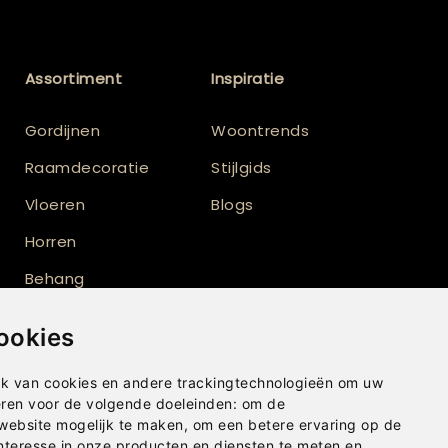
Assortiment
Inspiratie
Gordijnen
Woontrends
Raamdecoratie
Stijlgids
Vloeren
Blogs
Horren
Behang
Vloerkleden
ookies
Shutters
k van cookies en andere trackingtechnologieën om uw
eren voor de volgende doeleinden:
om de
 website mogelijk te maken
,
om een betere ervaring op de
nteresse in onze producten en diensten te meten en