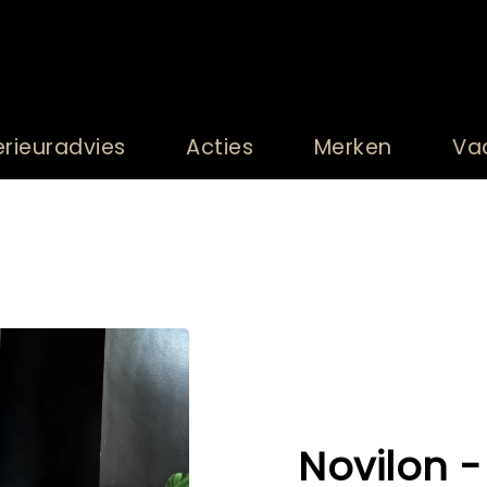
erieuradvies
Acties
Merken
Va
Novilon -