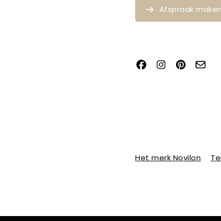
Afspraak make
Het merk Novilon
Te