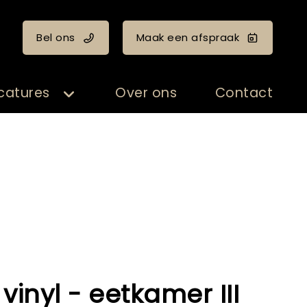
Bel ons
Maak een afspraak
catures
Over ons
Contact
 vinyl - eetkamer III