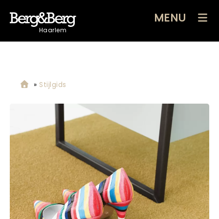
MENU
Haarlem
»
Stijlgids