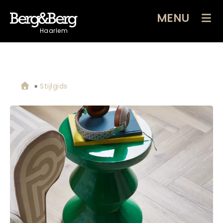
MENU
Haarlem
»
Stijlgids