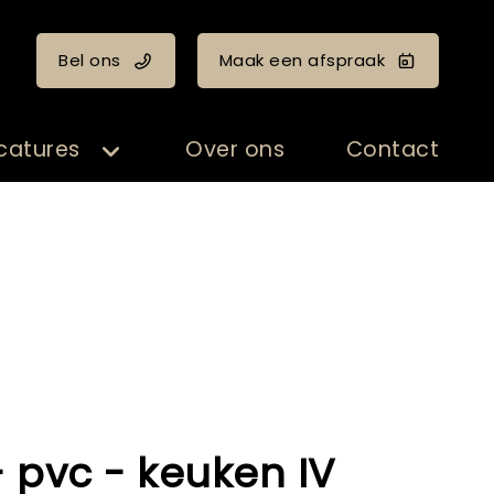
Bel ons
Maak een afspraak
catures
Over ons
Contact
 pvc - keuken IV