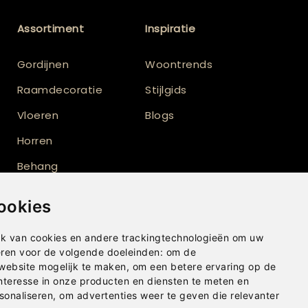
Assortiment
Inspiratie
Gordijnen
Woontrends
Raamdecoratie
Stijlgids
Vloeren
Blogs
Horren
Behang
Vloerkleden
ookies
Shutters
k van cookies en andere trackingtechnologieën om uw
eren voor de volgende doeleinden:
om de
 website mogelijk te maken
,
om een betere ervaring op de
nteresse in onze producten en diensten te meten en
sonaliseren
,
om advertenties weer te geven die relevanter