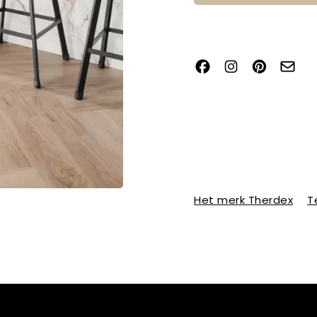
Het merk Therdex
T