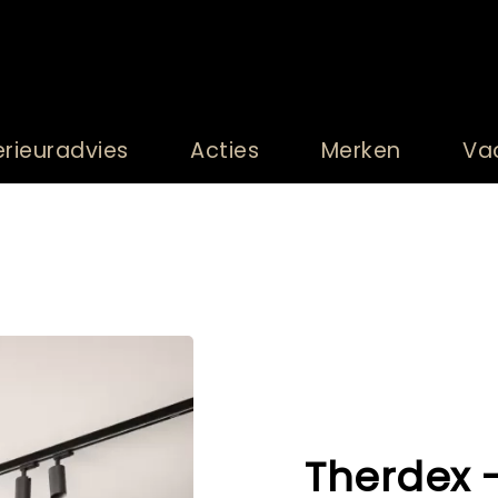
erieuradvies
Acties
Merken
Va
Therdex -