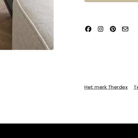
Het merk Therdex
T