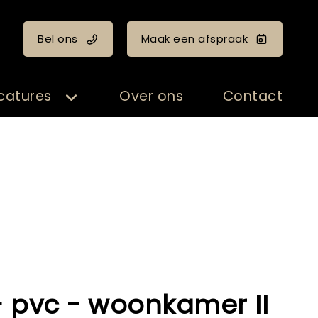
Bel ons
Maak een afspraak
catures
Over ons
Contact
- pvc - woonkamer II