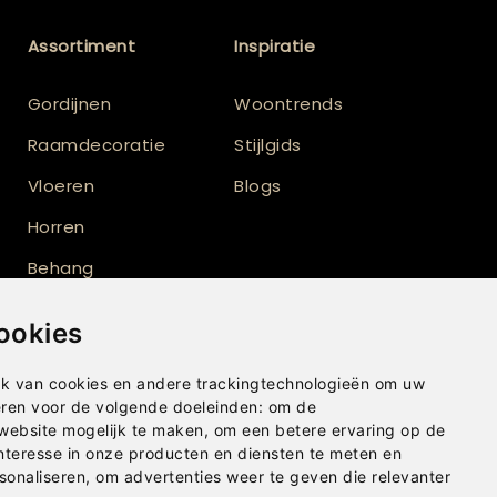
Assortiment
Inspiratie
Gordijnen
Woontrends
Raamdecoratie
Stijlgids
Vloeren
Blogs
Horren
Behang
Vloerkleden
ookies
Shutters
k van cookies en andere trackingtechnologieën om uw
eren voor de volgende doeleinden:
om de
 website mogelijk te maken
,
om een betere ervaring op de
nteresse in onze producten en diensten te meten en
sonaliseren
,
om advertenties weer te geven die relevanter