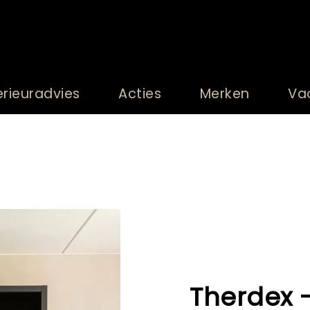
erieuradvies
Acties
Merken
Va
Therdex 