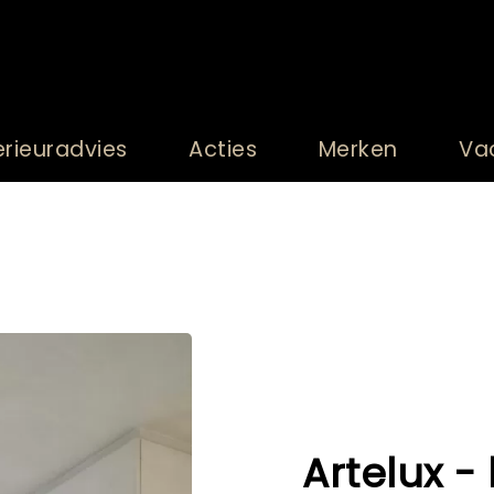
erieuradvies
Acties
Merken
Va
Artelux -