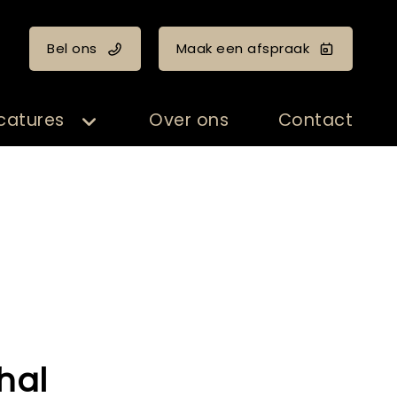
Bel ons
Maak een afspraak
catures
Over ons
Contact
 hal