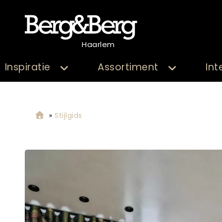
Haarlem
Inspiratie
Assortiment
Int
»
Stijlgids