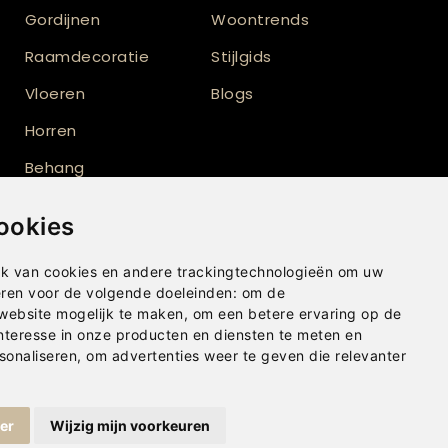
Gordijnen
Woontrends
Raamdecoratie
Stijlgids
Vloeren
Blogs
Horren
Behang
Vloerkleden
ookies
Shutters
k van cookies en andere trackingtechnologieën om uw
eren voor de volgende doeleinden:
om de
 website mogelijk te maken
,
om een betere ervaring op de
nteresse in onze producten en diensten te meten en
sonaliseren
,
om advertenties weer te geven die relevanter
ger
Wijzig mijn voorkeuren