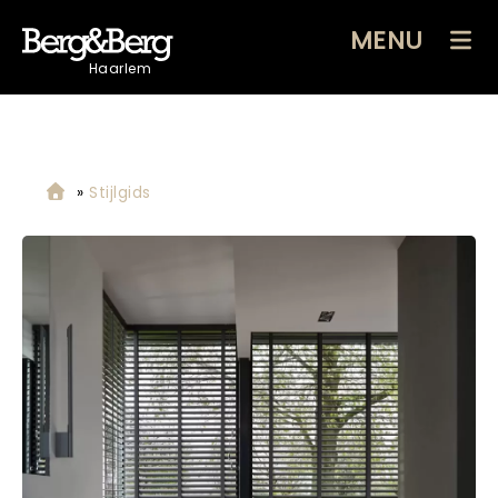
MENU
Haarlem
»
Stijlgids